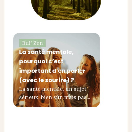
Bul' Zen
La santé mentale,
pourquoi c’est
important d’en parler
(avec le sourire) ?
La santé mentale, un sujet
sérieux, bien sûr, mais pas...