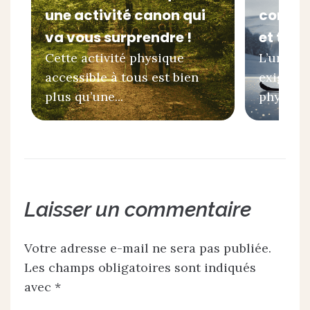
une activité canon qui
combin
va vous surprendre !
et tir 
Cette activité physique
L’un des
accessible à tous est bien
exigeant
plus qu’une...
physique
Laisser un commentaire
Votre adresse e-mail ne sera pas publiée.
Les champs obligatoires sont indiqués
avec
*