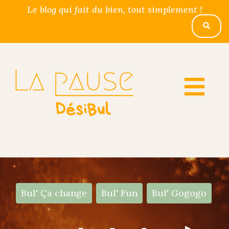
Le blog qui fait du bien, tout simplement !
Bul' Ça change
Bul' Fun
Bul' Gogogo