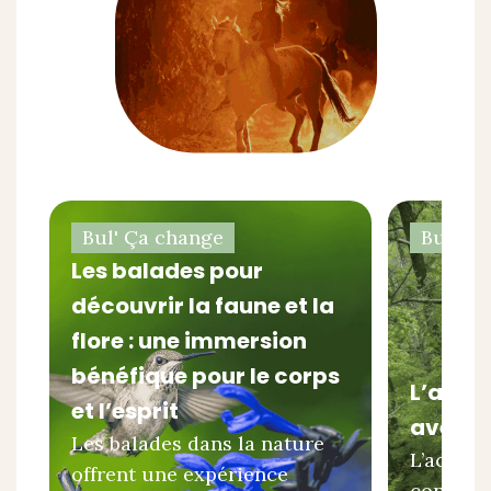
Bul' Ça change
Bul' Ç
Les balades pour
découvrir la faune et la
flore : une immersion
bénéfique pour le corps
L’accr
et l’esprit
aventur
Les balades dans la nature
L’accro
offrent une expérience
connue 