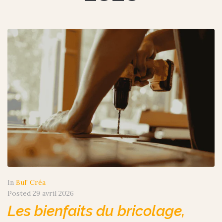
In
Bul' Créa
Posted
29 avril 2026
Les bienfaits du bricolage,